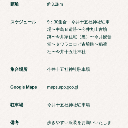
距離
約3.2km
スケジュール
9：30集合・今井十五社神社駐車
場〜中島Ｂ遺跡〜今井丸山古墳
跡〜今井家住宅（裏）〜今井観音
堂〜タワラコロビ古墳跡〜稲荷
社〜今井十五社神社
集合場所
今井十五社神社駐車場
Google Maps
maps.app.goo.gl
駐車場
今井十五社神社駐車場
備考
歩きやすい服装をお願いいたしま