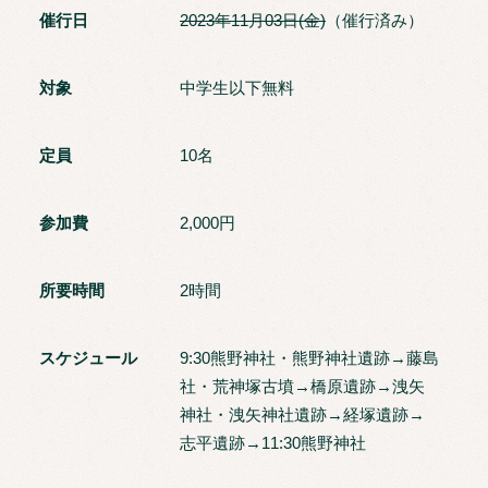
催行日
2023年11月03日(金)
（催行済み）
対象
中学生以下無料
定員
10名
参加費
2,000円
所要時間
2時間
スケジュール
9:30熊野神社・熊野神社遺跡→藤島
社・荒神塚古墳→橋原遺跡→洩矢
神社・洩矢神社遺跡→経塚遺跡→
志平遺跡→11:30熊野神社