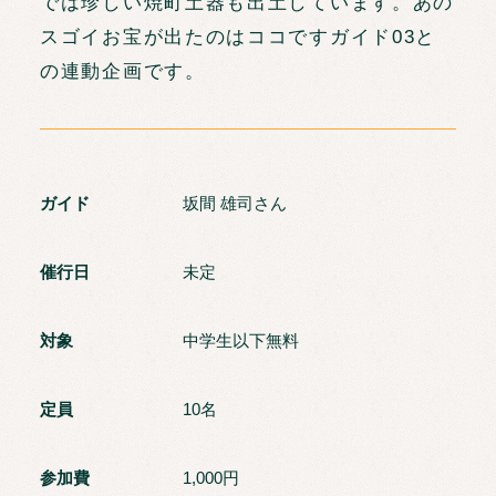
では珍しい焼町土器も出土しています。あの
スゴイお宝が出たのはココですガイド03と
の連動企画です。
ガイド
坂間 雄司さん
催行日
未定
対象
中学生以下無料
定員
10名
参加費
1,000円