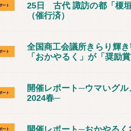
25日 古代 諏訪の都「榎
ポート
（催行済）
全国商工会議所きらり輝き
ポート
「おかやるく」が「奨励賞
開催レポート─ウマいグル
ポート
2024春─
開催レポート─おかやるく2
ポート