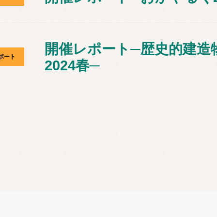
開催レポート─歴史的建造
ポート
2024春─