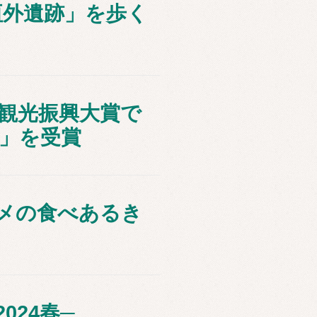
垣外遺跡」を歩く
観光振興大賞で
」を受賞
メの食べあるき
024春─