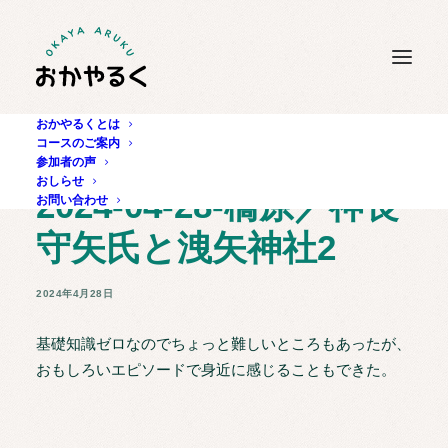
おかやるくとは
コースのご案内
参加者の声
おしらせ
2024-04-28-橋原／神長
お問い合わせ
守矢氏と洩矢神社2
2024年4月28日
基礎知識ゼロなのでちょっと難しいところもあったが、
おもしろいエピソードで身近に感じることもできた。