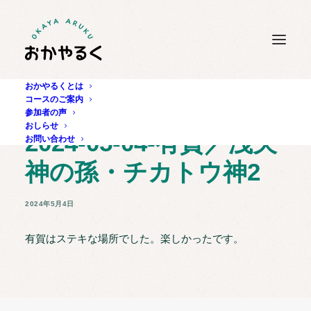
おかやるくとは
コースのご案内
参加者の声
おしらせ
2024-05-04-有賀／洩矢
お問い合わせ
神の孫・チカトウ神2
2024年5月4日
有賀はステキな場所でした。楽しかったです。